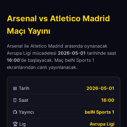
Arsenal vs Atletico Madrid
Maçı Yayını
Arsenal ile Atletico Madrid arasında oynanacak
Avrupa Ligi mücadelesi
2026-05-01
tarihinde saat
16:00
'de başlayacak. Maç beIN Sports 1
ekranlarından canlı yayınlanacak.
📅 Tarih
2026-05-01
⏰ Saat
16:00
📺 Yayıncı
beIN Sports 1
🏆 Lig
Avrupa Ligi