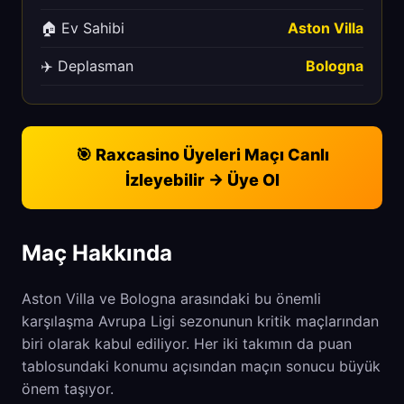
🏠 Ev Sahibi
Aston Villa
✈️ Deplasman
Bologna
🎯 Raxcasino Üyeleri Maçı Canlı
İzleyebilir → Üye Ol
Maç Hakkında
Aston Villa ve Bologna arasındaki bu önemli
karşılaşma Avrupa Ligi sezonunun kritik maçlarından
biri olarak kabul ediliyor. Her iki takımın da puan
tablosundaki konumu açısından maçın sonucu büyük
önem taşıyor.