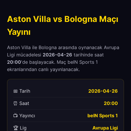
Aston Villa vs Bologna Maçı
Yayını
Aston Villa ile Bologna arasında oynanacak Avrupa
Ligi mücadelesi
2026-04-26
tarihinde saat
20:00
'de başlayacak. Maç beIN Sports 1
ekranlarından canlı yayınlanacak.
📅 Tarih
2026-04-26
⏰ Saat
20:00
📺 Yayıncı
beIN Sports 1
🏆 Lig
Avrupa Ligi