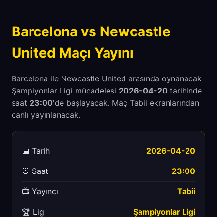
Barcelona vs Newcastle
United Maçı Yayını
Barcelona ile Newcastle United arasında oynanacak
Şampiyonlar Ligi mücadelesi
2026-04-20
tarihinde
saat
23:00
'de başlayacak. Maç Tabii ekranlarından
canlı yayınlanacak.
📅 Tarih
2026-04-20
⏰ Saat
23:00
📺 Yayıncı
Tabii
🏆 Lig
Şampiyonlar Ligi