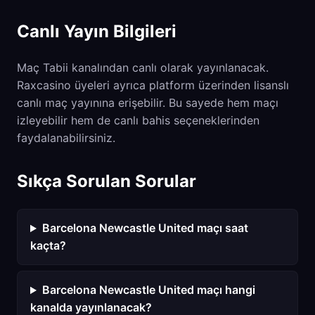
Canlı Yayın Bilgileri
Maç Tabii kanalından canlı olarak yayınlanacak.
Raxcasino üyeleri ayrıca platform üzerinden lisanslı
canlı maç yayınına erişebilir. Bu sayede hem maçı
izleyebilir hem de canlı bahis seçeneklerinden
faydalanabilirsiniz.
Sıkça Sorulan Sorular
Barcelona Newcastle United maçı saat
kaçta?
Barcelona Newcastle United maçı hangi
kanalda yayınlanacak?