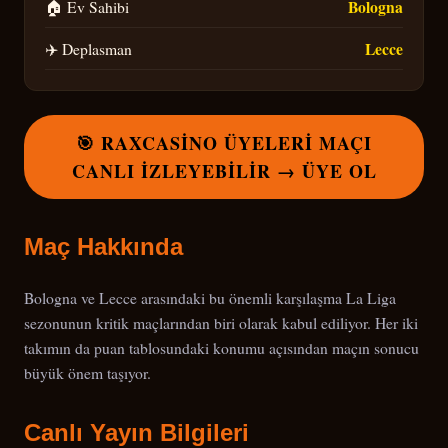
Bologna
🏠 Ev Sahibi
Lecce
✈️ Deplasman
🎯 RAXCASINO ÜYELERI MAÇI
CANLI İZLEYEBILIR → ÜYE OL
Maç Hakkında
Bologna ve Lecce arasındaki bu önemli karşılaşma La Liga
sezonunun kritik maçlarından biri olarak kabul ediliyor. Her iki
takımın da puan tablosundaki konumu açısından maçın sonucu
büyük önem taşıyor.
Canlı Yayın Bilgileri