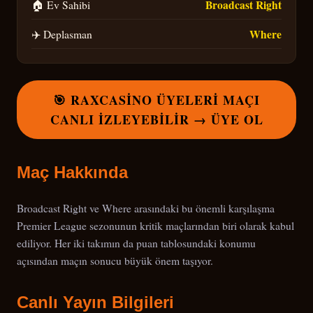
Broadcast Right
🏠 Ev Sahibi
Where
✈️ Deplasman
🎯 RAXCASINO ÜYELERI MAÇI
CANLI İZLEYEBILIR → ÜYE OL
Maç Hakkında
Broadcast Right ve Where arasındaki bu önemli karşılaşma
Premier League sezonunun kritik maçlarından biri olarak kabul
ediliyor. Her iki takımın da puan tablosundaki konumu
açısından maçın sonucu büyük önem taşıyor.
Canlı Yayın Bilgileri