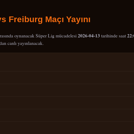
vs Freiburg Maçı Yayını
2026-04-13
22:
 arasında oynanacak Süper Lig mücadelesi
tarihinde saat
dan canlı yayınlanacak.