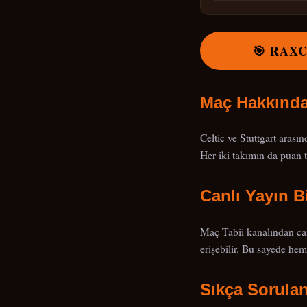
🎯 RAX
Maç Hakkınd
Celtic ve Stuttgart arası
Her iki takımın da puan
Canlı Yayın Bi
Maç Tabii kanalından can
erişebilir. Bu sayede hem
Sıkça Sorulan