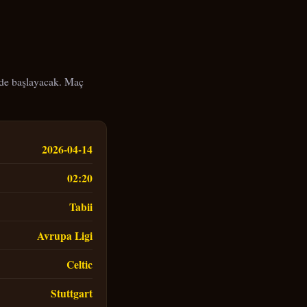
'de başlayacak. Maç
2026-04-14
02:20
Tabii
Avrupa Ligi
Celtic
Stuttgart