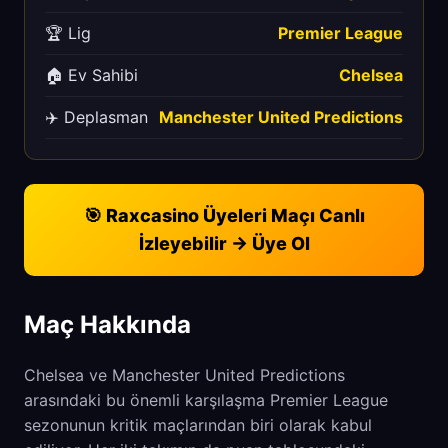
🏆 Lig
Premier League
🏠 Ev Sahibi
Chelsea
✈️ Deplasman
Manchester United Predictions
🎯 Raxcasino Üyeleri Maçı Canlı
İzleyebilir → Üye Ol
Maç Hakkında
Chelsea ve Manchester United Predictions
arasındaki bu önemli karşılaşma Premier League
sezonunun kritik maçlarından biri olarak kabul