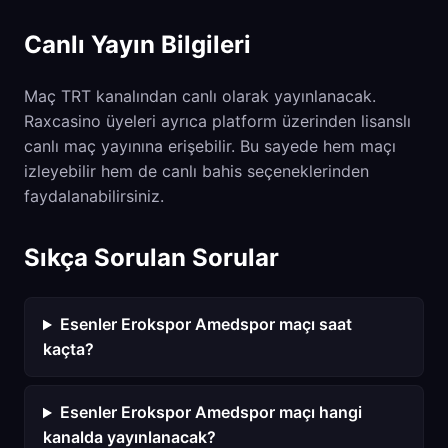
Canlı Yayın Bilgileri
Maç TRT kanalından canlı olarak yayınlanacak.
Raxcasino üyeleri ayrıca platform üzerinden lisanslı
canlı maç yayınına erişebilir. Bu sayede hem maçı
izleyebilir hem de canlı bahis seçeneklerinden
faydalanabilirsiniz.
Sıkça Sorulan Sorular
Esenler Erokspor Amedspor maçı saat
kaçta?
Esenler Erokspor Amedspor maçı hangi
kanalda yayınlanacak?