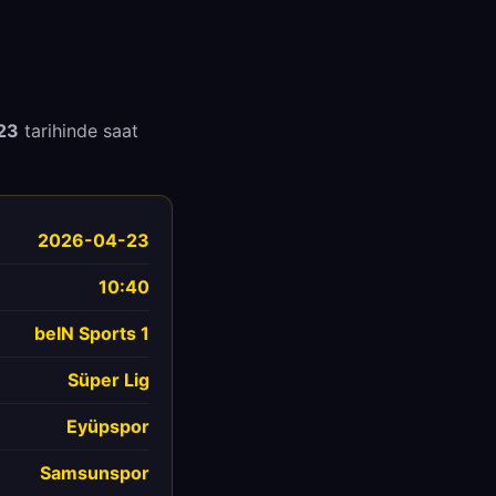
23
tarihinde saat
2026-04-23
10:40
beIN Sports 1
Süper Lig
Eyüpspor
Samsunspor