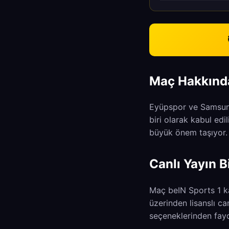
Maç Hakkınd
Eyüpspor ve Samsuns
biri olarak kabul ed
büyük önem taşıyor.
Canlı Yayın Bi
Maç beIN Sports 1 ka
üzerinden lisanslı ca
seçeneklerinden fayda