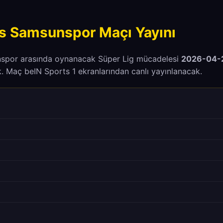
s Samsunspor Maçı Yayını
nspor arasında oynanacak Süper Lig mücadelesi
2026-04-
. Maç beIN Sports 1 ekranlarından canlı yayınlanacak.