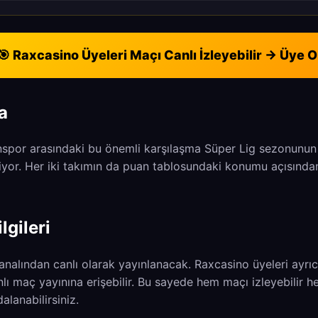
🎯 Raxcasino Üyeleri Maçı Canlı İzleyebilir → Üye O
a
por arasındaki bu önemli karşılaşma Süper Lig sezonunun 
iliyor. Her iki takımın da puan tablosundaki konumu açısınd
lgileri
nalından canlı olarak yayınlanacak. Raxcasino üyeleri ayrı
nlı maç yayınına erişebilir. Bu sayede hem maçı izleyebilir h
lanabilirsiniz.