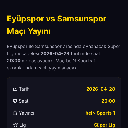
Eyüpspor vs Samsunspor
Maçı Yayını
Eyüpspor ile Samsunspor arasında oynanacak Süper
Lig mücadelesi
2026-04-28
tarihinde saat
20:00
'de başlayacak. Maç beIN Sports 1
ekranlarından canlı yayınlanacak.
📅 Tarih
2026-04-28
⏰ Saat
20:00
📺 Yayıncı
beIN Sports 1
🏆 Lig
Süper Lig