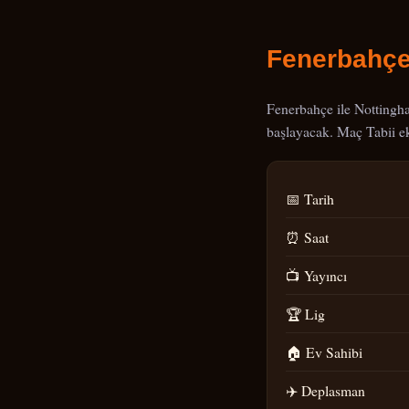
Fenerbahçe
Fenerbahçe ile Nottingh
başlayacak. Maç Tabii ek
📅 Tarih
⏰ Saat
📺 Yayıncı
🏆 Lig
🏠 Ev Sahibi
✈️ Deplasman