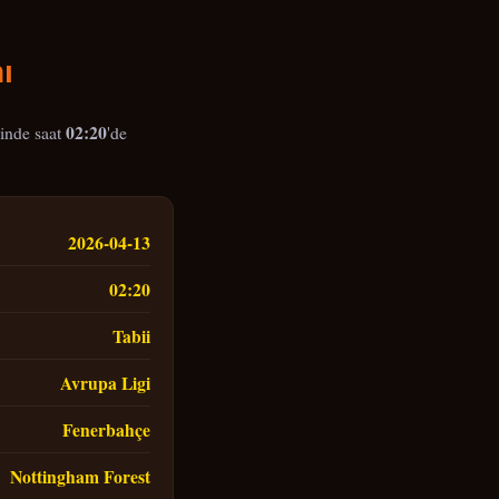
ı
02:20
hinde saat
'de
2026-04-13
02:20
Tabii
Avrupa Ligi
Fenerbahçe
Nottingham Forest