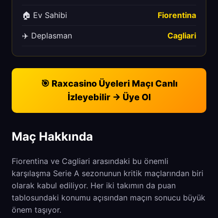
🏠 Ev Sahibi
Fiorentina
✈️ Deplasman
Cagliari
🎯 Raxcasino Üyeleri Maçı Canlı
İzleyebilir → Üye Ol
Maç Hakkında
Fiorentina ve Cagliari arasındaki bu önemli
karşılaşma Serie A sezonunun kritik maçlarından biri
olarak kabul ediliyor. Her iki takımın da puan
tablosundaki konumu açısından maçın sonucu büyük
önem taşıyor.