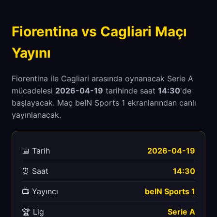
Fiorentina vs Cagliari Maçı
Yayını
Fiorentina ile Cagliari arasında oynanacak Serie A
mücadelesi
2026-04-19
tarihinde saat
14:30
'de
başlayacak. Maç beIN Sports 1 ekranlarından canlı
yayınlanacak.
📅 Tarih
2026-04-19
⏰ Saat
14:30
📺 Yayıncı
beIN Sports 1
🏆 Lig
Serie A