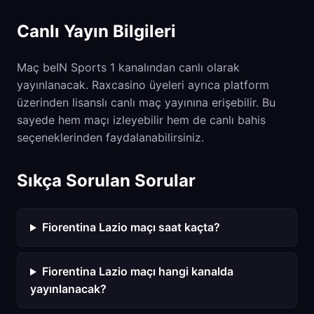
Canlı Yayın Bilgileri
Maç beIN Sports 1 kanalından canlı olarak
yayınlanacak. Raxcasino üyeleri ayrıca platform
üzerinden lisanslı canlı maç yayınına erişebilir. Bu
sayede hem maçı izleyebilir hem de canlı bahis
seçeneklerinden faydalanabilirsiniz.
Sıkça Sorulan Sorular
Fiorentina Lazio maçı saat kaçta?
Fiorentina Lazio maçı hangi kanalda
yayınlanacak?