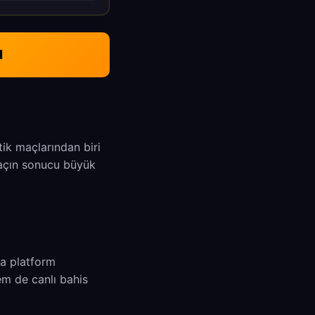
l
ik maçlarından biri
maçın sonucu büyük
ca platform
em de canlı bahis