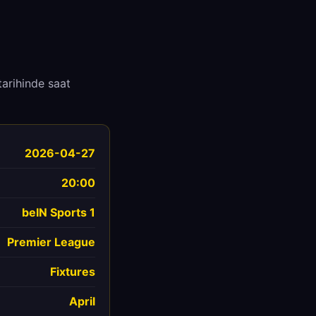
arihinde saat
2026-04-27
20:00
beIN Sports 1
Premier League
Fixtures
April