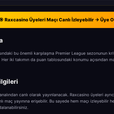
🎯 Raxcasino Üyeleri Maçı Canlı İzleyebilir → Üye O
a
asındaki bu önemli karşılaşma Premier League sezonunun krit
r. Her iki takımın da puan tablosundaki konumu açısından 
lgileri
nalından canlı olarak yayınlanacak. Raxcasino üyeleri ayrı
nlı maç yayınına erişebilir. Bu sayede hem maçı izleyebilir h
lanabilirsiniz.