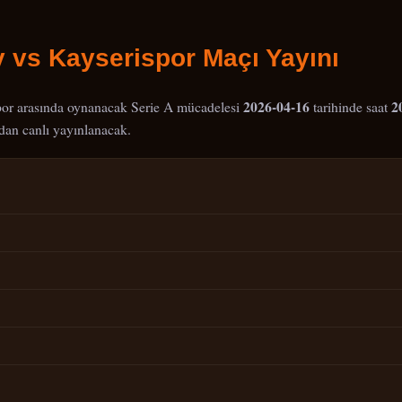
 vs Kayserispor Maçı Yayını
2026-04-16
2
spor arasında oynanacak Serie A mücadelesi
tarihinde saat
dan canlı yayınlanacak.