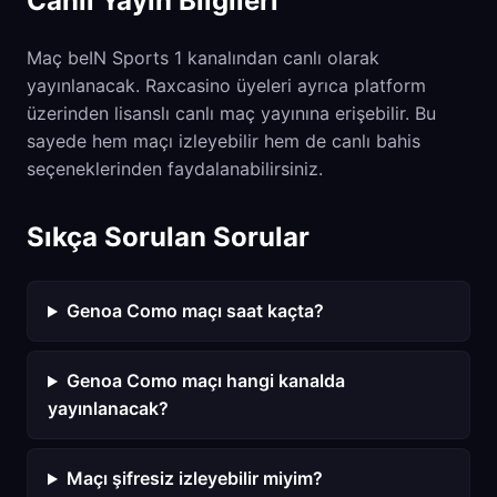
Canlı Yayın Bilgileri
Maç beIN Sports 1 kanalından canlı olarak
yayınlanacak. Raxcasino üyeleri ayrıca platform
üzerinden lisanslı canlı maç yayınına erişebilir. Bu
sayede hem maçı izleyebilir hem de canlı bahis
seçeneklerinden faydalanabilirsiniz.
Sıkça Sorulan Sorular
Genoa Como maçı saat kaçta?
Genoa Como maçı hangi kanalda
yayınlanacak?
Maçı şifresiz izleyebilir miyim?