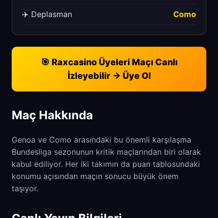
✈️ Deplasman
Como
🎯 Raxcasino Üyeleri Maçı Canlı
İzleyebilir → Üye Ol
Maç Hakkında
Genoa ve Como arasındaki bu önemli karşılaşma
Bundesliga sezonunun kritik maçlarından biri olarak
kabul ediliyor. Her iki takımın da puan tablosundaki
konumu açısından maçın sonucu büyük önem
taşıyor.