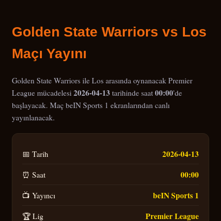
Golden State Warriors vs Los
Maçı Yayını
Golden State Warriors ile Los arasında oynanacak Premier
2026-04-13
00:00
League mücadelesi
tarihinde saat
'de
başlayacak. Maç beIN Sports 1 ekranlarından canlı
yayınlanacak.
2026-04-13
📅 Tarih
00:00
⏰ Saat
beIN Sports 1
📺 Yayıncı
Premier League
🏆 Lig