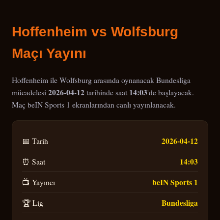
Hoffenheim vs Wolfsburg
Maçı Yayını
Hoffenheim ile Wolfsburg arasında oynanacak Bundesliga
2026-04-12
14:03
mücadelesi
tarihinde saat
'de başlayacak.
Maç beIN Sports 1 ekranlarından canlı yayınlanacak.
2026-04-12
📅 Tarih
14:03
⏰ Saat
beIN Sports 1
📺 Yayıncı
Bundesliga
🏆 Lig