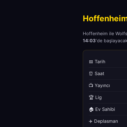
Hoffenheim
Hoffenheim ile Wolf
14:03
'de başlayacak
📅 Tarih
⏰ Saat
📺 Yayıncı
🏆 Lig
🏠 Ev Sahibi
✈️ Deplasman