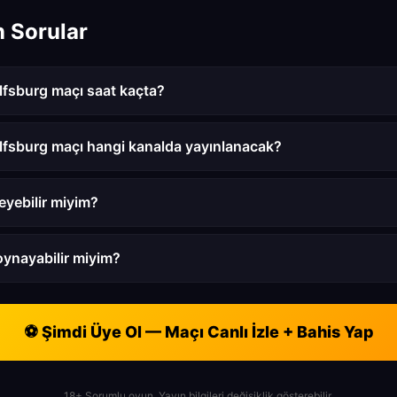
n Sorular
fsburg maçı saat kaçta?
fsburg maçı hangi kanalda yayınlanacak?
leyebilir miyim?
oynayabilir miyim?
⚽ Şimdi Üye Ol — Maçı Canlı İzle + Bahis Yap
18+ Sorumlu oyun. Yayın bilgileri değişiklik gösterebilir.