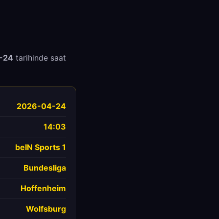
-24
tarihinde saat
2026-04-24
14:03
beIN Sports 1
Bundesliga
Hoffenheim
Wolfsburg