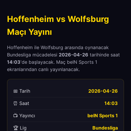
Hoffenheim vs Wolfsburg
Maçı Yayını
Hoffenheim ile Wolfsburg arasında oynanacak
Bundesliga mücadelesi
2026-04-26
tarihinde saat
14:03
'de başlayacak. Maç beIN Sports 1
ekranlarından canlı yayınlanacak.
📅 Tarih
2026-04-26
⏰ Saat
14:03
📺 Yayıncı
beIN Sports 1
🏆 Lig
Bundesliga