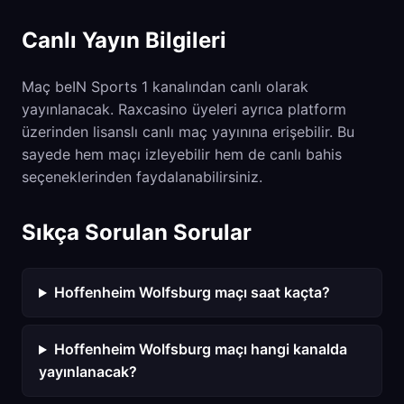
Canlı Yayın Bilgileri
Maç beIN Sports 1 kanalından canlı olarak
yayınlanacak. Raxcasino üyeleri ayrıca platform
üzerinden lisanslı canlı maç yayınına erişebilir. Bu
sayede hem maçı izleyebilir hem de canlı bahis
seçeneklerinden faydalanabilirsiniz.
Sıkça Sorulan Sorular
Hoffenheim Wolfsburg maçı saat kaçta?
Hoffenheim Wolfsburg maçı hangi kanalda
yayınlanacak?