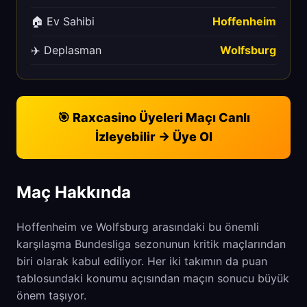
🏠 Ev Sahibi
Hoffenheim
✈️ Deplasman
Wolfsburg
🎯 Raxcasino Üyeleri Maçı Canlı
İzleyebilir → Üye Ol
Maç Hakkında
Hoffenheim ve Wolfsburg arasındaki bu önemli
karşılaşma Bundesliga sezonunun kritik maçlarından
biri olarak kabul ediliyor. Her iki takımın da puan
tablosundaki konumu açısından maçın sonucu büyük
önem taşıyor.