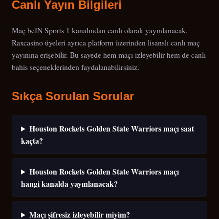
Canlı Yayın Bilgileri
Maç beIN Sports 1 kanalından canlı olarak yayınlanacak.
Raxcasino üyeleri ayrıca platform üzerinden lisanslı canlı maç
yayınına erişebilir. Bu sayede hem maçı izleyebilir hem de canlı
bahis seçeneklerinden faydalanabilirsiniz.
Sıkça Sorulan Sorular
Houston Rockets Golden State Warriors maçı saat
kaçta?
Houston Rockets Golden State Warriors maçı
hangi kanalda yayınlanacak?
Maçı şifresiz izleyebilir miyim?