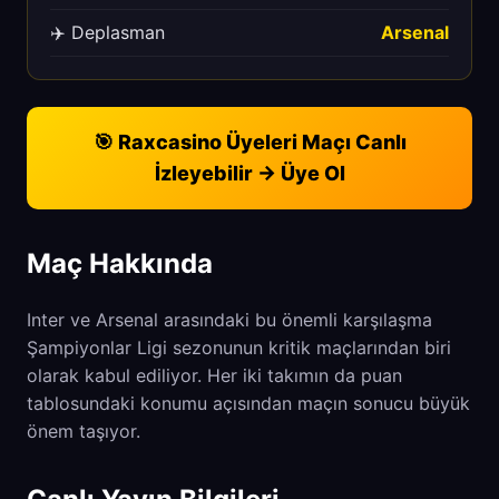
✈️ Deplasman
Arsenal
🎯 Raxcasino Üyeleri Maçı Canlı
İzleyebilir → Üye Ol
Maç Hakkında
Inter ve Arsenal arasındaki bu önemli karşılaşma
Şampiyonlar Ligi sezonunun kritik maçlarından biri
olarak kabul ediliyor. Her iki takımın da puan
tablosundaki konumu açısından maçın sonucu büyük
önem taşıyor.