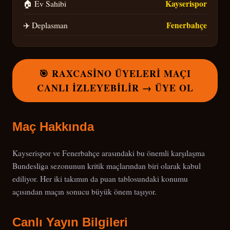
Kayserispor
🏠 Ev Sahibi
Fenerbahçe
✈️ Deplasman
🎯 RAXCASINO ÜYELERI MAÇI
CANLI İZLEYEBILIR → ÜYE OL
Maç Hakkında
Kayserispor ve Fenerbahçe arasındaki bu önemli karşılaşma
Bundesliga sezonunun kritik maçlarından biri olarak kabul
ediliyor. Her iki takımın da puan tablosundaki konumu
açısından maçın sonucu büyük önem taşıyor.
Canlı Yayın Bilgileri