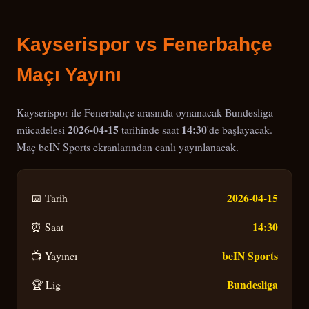
Kayserispor vs Fenerbahçe
Maçı Yayını
Kayserispor ile Fenerbahçe arasında oynanacak Bundesliga
2026-04-15
14:30
mücadelesi
tarihinde saat
'de başlayacak.
Maç beIN Sports ekranlarından canlı yayınlanacak.
2026-04-15
📅 Tarih
14:30
⏰ Saat
beIN Sports
📺 Yayıncı
Bundesliga
🏆 Lig