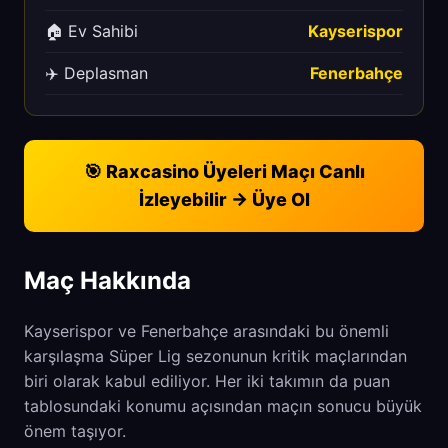
🏠 Ev Sahibi
Kayserispor
✈️ Deplasman
Fenerbahçe
🎯 Raxcasino Üyeleri Maçı Canlı
İzleyebilir → Üye Ol
Maç Hakkında
Kayserispor ve Fenerbahçe arasındaki bu önemli
karşılaşma Süper Lig sezonunun kritik maçlarından
biri olarak kabul ediliyor. Her iki takımın da puan
tablosundaki konumu açısından maçın sonucu büyük
önem taşıyor.