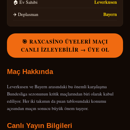
Leverkusen
🏠 Ev Sahibi
Bayern
✈️ Deplasman
🎯 RAXCASINO ÜYELERI MAÇI
CANLI İZLEYEBILIR → ÜYE OL
Maç Hakkında
Leverkusen ve Bayern arasındaki bu önemli karşılaşma
Bundesliga sezonunun kritik maçlarından biri olarak kabul
ediliyor. Her iki takımın da puan tablosundaki konumu
açısından maçın sonucu büyük önem taşıyor.
Canlı Yayın Bilgileri