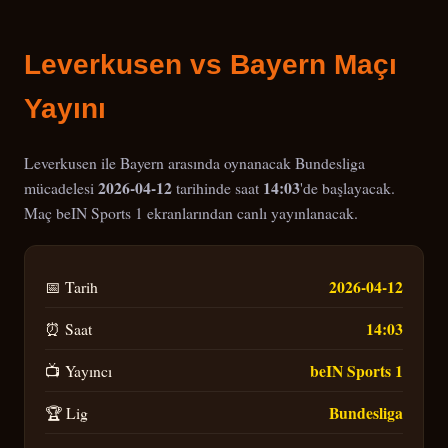
Leverkusen vs Bayern Maçı
Yayını
Leverkusen ile Bayern arasında oynanacak Bundesliga
2026-04-12
14:03
mücadelesi
tarihinde saat
'de başlayacak.
Maç beIN Sports 1 ekranlarından canlı yayınlanacak.
2026-04-12
📅 Tarih
14:03
⏰ Saat
beIN Sports 1
📺 Yayıncı
Bundesliga
🏆 Lig