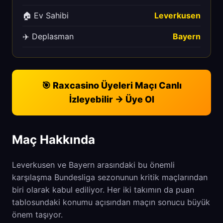
🏠 Ev Sahibi
Leverkusen
✈️ Deplasman
Bayern
🎯 Raxcasino Üyeleri Maçı Canlı
İzleyebilir → Üye Ol
Maç Hakkında
Leverkusen ve Bayern arasındaki bu önemli
karşılaşma Bundesliga sezonunun kritik maçlarından
biri olarak kabul ediliyor. Her iki takımın da puan
tablosundaki konumu açısından maçın sonucu büyük
önem taşıyor.