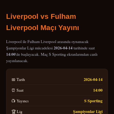
Liverpool vs Fulham
Liverpool Maçı Yayını
Liverpool ile Fulham Liverpool arasında oynanacak
2026-04-14
Şampiyonlar Ligi mücadelesi
tarihinde saat
14:00
'de başlayacak. Maç S Sporting ekranlarından canlı
yayınlanacak.
2026-04-14
📅 Tarih
14:00
⏰ Saat
S Sporting
📺 Yayıncı
Şampiyonlar Ligi
🏆 Lig