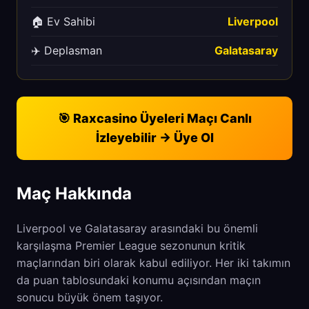
🏠 Ev Sahibi
Liverpool
✈️ Deplasman
Galatasaray
🎯 Raxcasino Üyeleri Maçı Canlı
İzleyebilir → Üye Ol
Maç Hakkında
Liverpool ve Galatasaray arasındaki bu önemli
karşılaşma Premier League sezonunun kritik
maçlarından biri olarak kabul ediliyor. Her iki takımın
da puan tablosundaki konumu açısından maçın
sonucu büyük önem taşıyor.