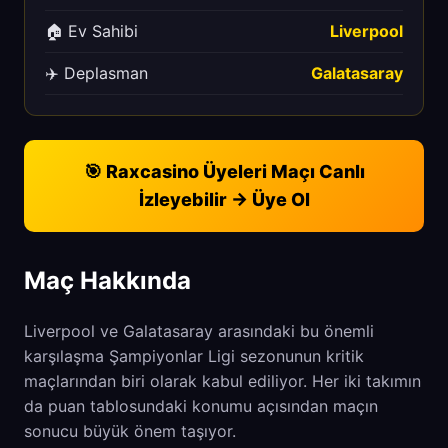
🏠 Ev Sahibi
Liverpool
✈️ Deplasman
Galatasaray
🎯 Raxcasino Üyeleri Maçı Canlı
İzleyebilir → Üye Ol
Maç Hakkında
Liverpool ve Galatasaray arasındaki bu önemli
karşılaşma Şampiyonlar Ligi sezonunun kritik
maçlarından biri olarak kabul ediliyor. Her iki takımın
da puan tablosundaki konumu açısından maçın
sonucu büyük önem taşıyor.