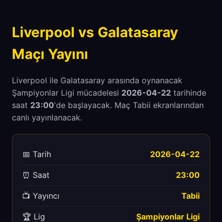
Liverpool vs Galatasaray
Maçı Yayını
Liverpool ile Galatasaray arasında oynanacak
Şampiyonlar Ligi mücadelesi
2026-04-22
tarihinde
saat
23:00
'de başlayacak. Maç Tabii ekranlarından
canlı yayınlanacak.
📅 Tarih
2026-04-22
⏰ Saat
23:00
📺 Yayıncı
Tabii
🏆 Lig
Şampiyonlar Ligi