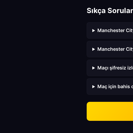
Sıkça Sorula
Manchester City
Manchester Cit
Maçı şifresiz iz
Maç için bahis 