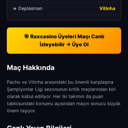
✈️ Deplasman
Vitinha
🎯 Raxcasino Üyeleri Maçı Canlı
İzleyebilir → Üye Ol
Maç Hakkında
Pacho ve Vitinha arasındaki bu önemli karşılaşma
Şampiyonlar Ligi sezonunun kritik maçlarından biri
olarak kabul ediliyor. Her iki takımın da puan
tablosundaki konumu açısından maçın sonucu büyük
önem taşıyor.