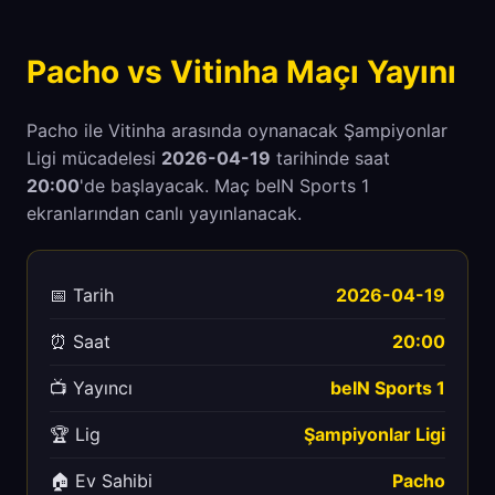
Pacho vs Vitinha Maçı Yayını
Pacho ile Vitinha arasında oynanacak Şampiyonlar
Ligi mücadelesi
2026-04-19
tarihinde saat
20:00
'de başlayacak. Maç beIN Sports 1
ekranlarından canlı yayınlanacak.
📅 Tarih
2026-04-19
⏰ Saat
20:00
📺 Yayıncı
beIN Sports 1
🏆 Lig
Şampiyonlar Ligi
🏠 Ev Sahibi
Pacho