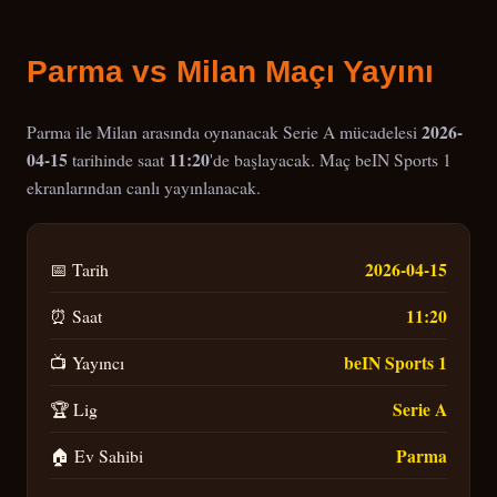
Parma vs Milan Maçı Yayını
2026-
Parma ile Milan arasında oynanacak Serie A mücadelesi
04-15
11:20
tarihinde saat
'de başlayacak. Maç beIN Sports 1
ekranlarından canlı yayınlanacak.
2026-04-15
📅 Tarih
11:20
⏰ Saat
beIN Sports 1
📺 Yayıncı
Serie A
🏆 Lig
Parma
🏠 Ev Sahibi