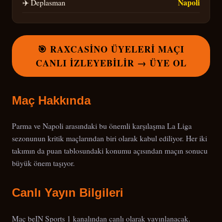
Napoli
✈️ Deplasman
🎯 RAXCASINO ÜYELERI MAÇI
CANLI İZLEYEBILIR → ÜYE OL
Maç Hakkında
Parma ve Napoli arasındaki bu önemli karşılaşma La Liga
sezonunun kritik maçlarından biri olarak kabul ediliyor. Her iki
takımın da puan tablosundaki konumu açısından maçın sonucu
büyük önem taşıyor.
Canlı Yayın Bilgileri
Maç beIN Sports 1 kanalından canlı olarak yayınlanacak.