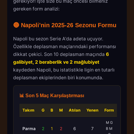
gerekiyor! İşte size bu maç öncesi bilmeniz
gereken form analizi:
🔵 Napoli'nin 2025-26 Sezonu Formu
Napoli bu sezon Serie A'da adeta uçuyor.
Özellikle deplasman maçlarındaki performansı
dikkat çekici. Son 10 deplasman maçında
6
galibiyet, 2 beraberlik ve 2 mağlubiyet
kaydeden Napoli, bu istatistikle ligin en tutarlı
deplasman ekiplerinden biri konumunda.
📊 Son 5 Maç Karşılaştırması
Takım
G
B
M
Atılan
Yenen
Form
M G
Parma
2
1
2
6
7
B M