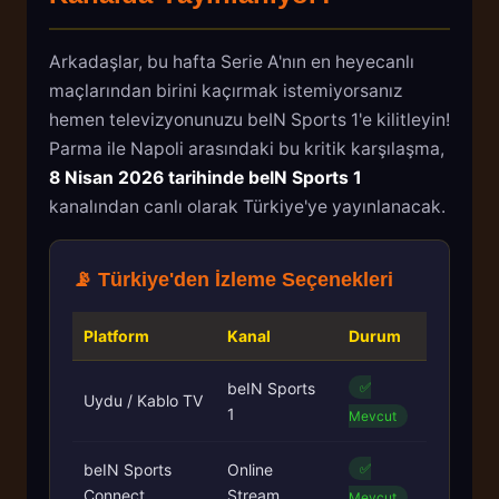
Arkadaşlar, bu hafta Serie A'nın en heyecanlı
maçlarından birini kaçırmak istemiyorsanız
hemen televizyonunuzu beIN Sports 1'e kilitleyin!
Parma ile Napoli arasındaki bu kritik karşılaşma,
8 Nisan 2026 tarihinde beIN Sports 1
kanalından canlı olarak Türkiye'ye yayınlanacak.
📡 Türkiye'den İzleme Seçenekleri
Platform
Kanal
Durum
beIN Sports
✅
Uydu / Kablo TV
1
Mevcut
beIN Sports
Online
✅
Connect
Stream
Mevcut