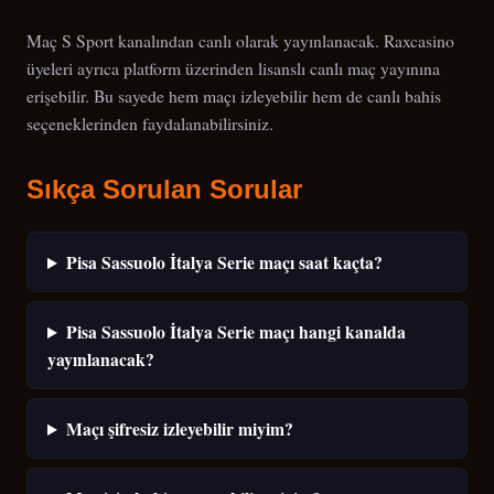
Maç S Sport kanalından canlı olarak yayınlanacak. Raxcasino
üyeleri ayrıca platform üzerinden lisanslı canlı maç yayınına
erişebilir. Bu sayede hem maçı izleyebilir hem de canlı bahis
seçeneklerinden faydalanabilirsiniz.
Sıkça Sorulan Sorular
Pisa Sassuolo İtalya Serie maçı saat kaçta?
Pisa Sassuolo İtalya Serie maçı hangi kanalda
yayınlanacak?
Maçı şifresiz izleyebilir miyim?