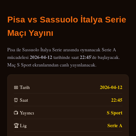
Pisa vs Sassuolo İtalya Serie
Maçı Yayını
Pisa ile Sassuolo İtalya Serie arasında oynanacak Serie A
2026-04-12
22:45
mücadelesi
tarihinde saat
'de başlayacak.
Maç S Sport ekranlarından canlı yayınlanacak.
2026-04-12
📅 Tarih
22:45
⏰ Saat
S Sport
📺 Yayıncı
Serie A
🏆 Lig