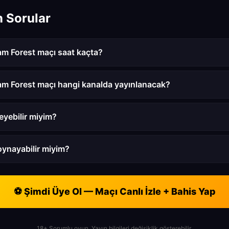
n Sorular
am Forest maçı saat kaçta?
am Forest maçı hangi kanalda yayınlanacak?
leyebilir miyim?
oynayabilir miyim?
⚽ Şimdi Üye Ol — Maçı Canlı İzle + Bahis Yap
18+ Sorumlu oyun. Yayın bilgileri değişiklik gösterebilir.