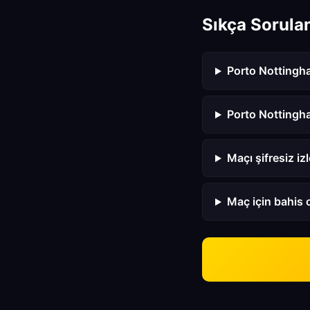
Sıkça Sorula
Porto Nottingh
Porto Nottingh
Maçı şifresiz iz
Maç için bahis 