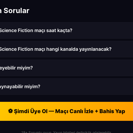
n Sorular
Science Fiction maçı saat kaçta?
Science Fiction maçı hangi kanalda yayınlanacak?
leyebilir miyim?
oynayabilir miyim?
⚽ Şimdi Üye Ol — Maçı Canlı İzle + Bahis Yap
18+ Sorumlu oyun. Yayın bilgileri değişiklik gösterebilir.