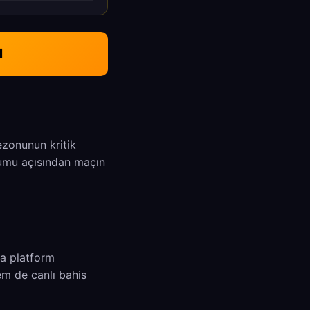
l
ezonunun kritik
numu açısından maçın
ca platform
em de canlı bahis