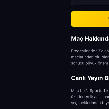
Maç Hakkınd
Predestination Scien
maçlarından biri ola
sonucu büyük önem t
Canlı Yayın Bi
Maç beIN Sports 1 ka
üzerinden lisanslı ca
seçeneklerinden fayda