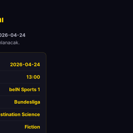
ı
026-04-24
nlanacak.
2026-04-24
13:00
beIN Sports 1
Bundesliga
stination Science
Fiction