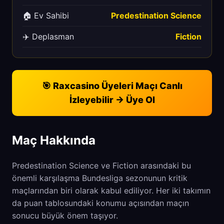
🏠 Ev Sahibi
Predestination Science
✈️ Deplasman
Fiction
🎯 Raxcasino Üyeleri Maçı Canlı
İzleyebilir → Üye Ol
Maç Hakkında
Predestination Science ve Fiction arasındaki bu
önemli karşılaşma Bundesliga sezonunun kritik
maçlarından biri olarak kabul ediliyor. Her iki takımın
da puan tablosundaki konumu açısından maçın
sonucu büyük önem taşıyor.