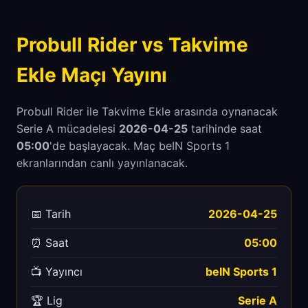
Probull Rider vs Takvime
Ekle Maçı Yayını
Probull Rider ile Takvime Ekle arasında oynanacak
Serie A mücadelesi
2026-04-25
tarihinde saat
05:00
'de başlayacak. Maç beIN Sports 1
ekranlarından canlı yayınlanacak.
📅 Tarih
2026-04-25
⏰ Saat
05:00
📺 Yayıncı
beIN Sports 1
🏆 Lig
Serie A