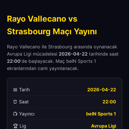
Rayo Vallecano vs
Strasbourg Maçı Yayını
Rayo Vallecano ile Strasbourg arasında oynanacak
Avrupa Ligi mücadelesi
2026-04-22
tarihinde saat
22:00
'de başlayacak. Maç beIN Sports 1
ekranlarından canlı yayınlanacak.
📅 Tarih
2026-04-22
⏰ Saat
22:00
📺 Yayıncı
beIN Sports 1
🏆 Lig
Avrupa Ligi