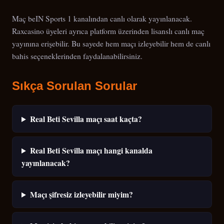
Maç beIN Sports 1 kanalından canlı olarak yayınlanacak.
Raxcasino üyeleri ayrıca platform üzerinden lisanslı canlı maç
yayınına erişebilir. Bu sayede hem maçı izleyebilir hem de canlı
bahis seçeneklerinden faydalanabilirsiniz.
Sıkça Sorulan Sorular
Real Beti Sevilla maçı saat kaçta?
Real Beti Sevilla maçı hangi kanalda
yayınlanacak?
Maçı şifresiz izleyebilir miyim?