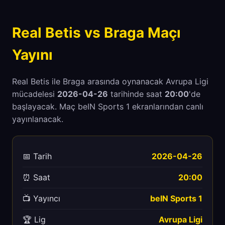
Real Betis vs Braga Maçı
Yayını
Real Betis ile Braga arasında oynanacak Avrupa Ligi
mücadelesi
2026-04-26
tarihinde saat
20:00
'de
başlayacak. Maç beIN Sports 1 ekranlarından canlı
yayınlanacak.
📅 Tarih
2026-04-26
⏰ Saat
20:00
📺 Yayıncı
beIN Sports 1
🏆 Lig
Avrupa Ligi