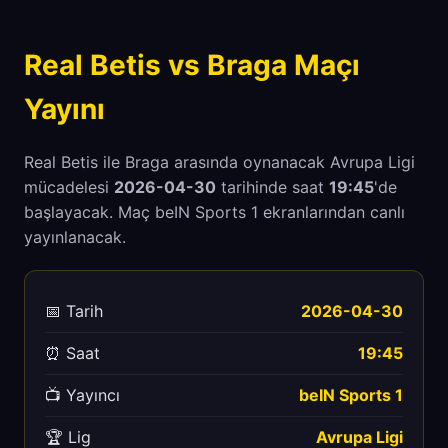
Real Betis vs Braga Maçı
Yayını
Real Betis ile Braga arasında oynanacak Avrupa Ligi
mücadelesi
2026-04-30
tarihinde saat
19:45
'de
başlayacak. Maç beIN Sports 1 ekranlarından canlı
yayınlanacak.
📅 Tarih
2026-04-30
⏰ Saat
19:45
📺 Yayıncı
beIN Sports 1
🏆 Lig
Avrupa Ligi