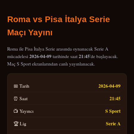
Roma vs Pisa İtalya Serie
Maçı Yayını
Roma ile Pisa İtalya Serie arasında oynanacak Serie A
2026-04-09
21:45
mücadelesi
tarihinde saat
'de başlayacak.
Maç S Sport ekranlarından canlı yayınlanacak.
2026-04-09
📅 Tarih
21:45
⏰ Saat
S Sport
📺 Yayıncı
Serie A
🏆 Lig