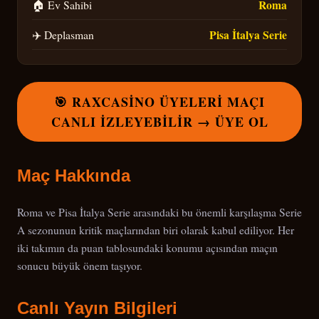
Roma
🏠 Ev Sahibi
Pisa İtalya Serie
✈️ Deplasman
🎯 RAXCASINO ÜYELERI MAÇI
CANLI İZLEYEBILIR → ÜYE OL
Maç Hakkında
Roma ve Pisa İtalya Serie arasındaki bu önemli karşılaşma Serie
A sezonunun kritik maçlarından biri olarak kabul ediliyor. Her
iki takımın da puan tablosundaki konumu açısından maçın
sonucu büyük önem taşıyor.
Canlı Yayın Bilgileri