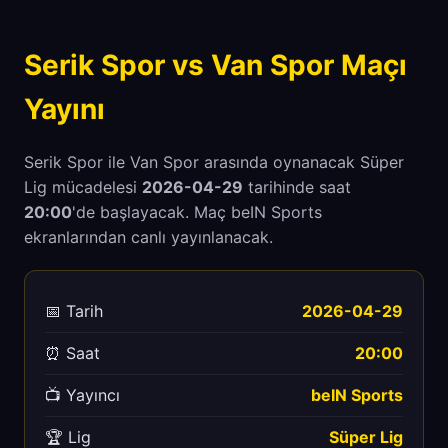
Serik Spor vs Van Spor Maçı
Yayını
Serik Spor ile Van Spor arasında oynanacak Süper
Lig mücadelesi
2026-04-29
tarihinde saat
20:00
'de başlayacak. Maç beIN Sports
ekranlarından canlı yayınlanacak.
📅 Tarih
2026-04-29
⏰ Saat
20:00
📺 Yayıncı
beIN Sports
🏆 Lig
Süper Lig