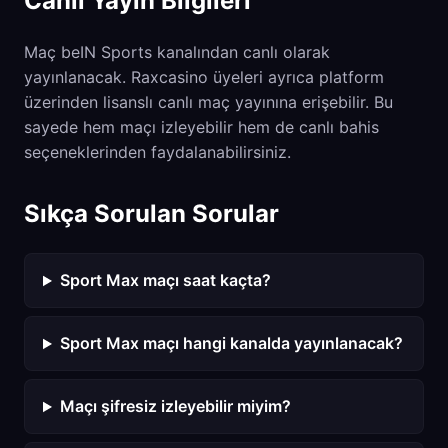
Canlı Yayın Bilgileri
Maç beIN Sports kanalından canlı olarak
yayınlanacak. Raxcasino üyeleri ayrıca platform
üzerinden lisanslı canlı maç yayınına erişebilir. Bu
sayede hem maçı izleyebilir hem de canlı bahis
seçeneklerinden faydalanabilirsiniz.
Sıkça Sorulan Sorular
Sport Max maçı saat kaçta?
Sport Max maçı hangi kanalda yayınlanacak?
Maçı şifresiz izleyebilir miyim?