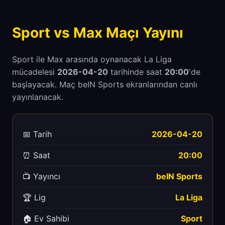
Sport vs Max Maçı Yayını
Sport ile Max arasında oynanacak La Liga
mücadelesi
2026-04-20
tarihinde saat
20:00
'de
başlayacak. Maç beIN Sports ekranlarından canlı
yayınlanacak.
📅 Tarih
2026-04-20
⏰ Saat
20:00
📺 Yayıncı
beIN Sports
🏆 Lig
La Liga
🏠 Ev Sahibi
Sport