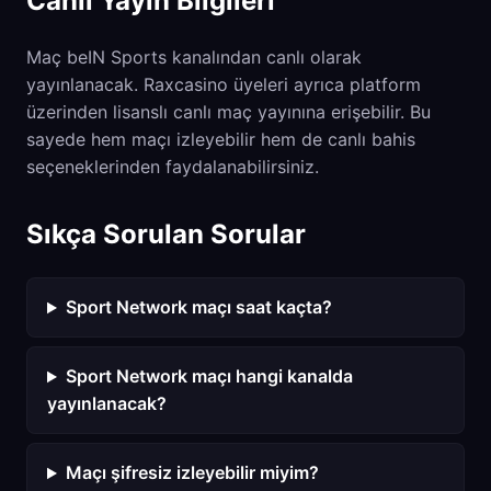
Canlı Yayın Bilgileri
Maç beIN Sports kanalından canlı olarak
yayınlanacak. Raxcasino üyeleri ayrıca platform
üzerinden lisanslı canlı maç yayınına erişebilir. Bu
sayede hem maçı izleyebilir hem de canlı bahis
seçeneklerinden faydalanabilirsiniz.
Sıkça Sorulan Sorular
Sport Network maçı saat kaçta?
Sport Network maçı hangi kanalda
yayınlanacak?
Maçı şifresiz izleyebilir miyim?