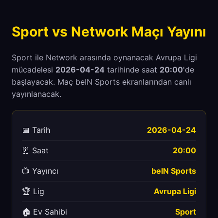
Sport vs Network Maçı Yayını
Sport ile Network arasında oynanacak Avrupa Ligi
mücadelesi
2026-04-24
tarihinde saat
20:00
'de
başlayacak. Maç beIN Sports ekranlarından canlı
yayınlanacak.
📅 Tarih
2026-04-24
⏰ Saat
20:00
📺 Yayıncı
beIN Sports
🏆 Lig
Avrupa Ligi
🏠 Ev Sahibi
Sport