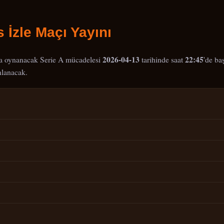
s İzle Maçı Yayını
2026-04-13
22:45
nda oynanacak Serie A mücadelesi
tarihinde saat
'de ba
nlanacak.