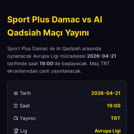
Sport Plus Damac vs Al
Qadsiah Maçı Yayını
Sport Plus Damac ile Al Qadsiah arasında
oynanacak Avrupa Ligi mücadelesi
2026-04-21
tarihinde saat
19:00
'de başlayacak. Maç TRT
ekranlarından canlı yayınlanacak.
📅 Tarih
2026-04-21
⏰ Saat
19:00
📺 Yayıncı
TRT
🏆 Lig
Avrupa Ligi