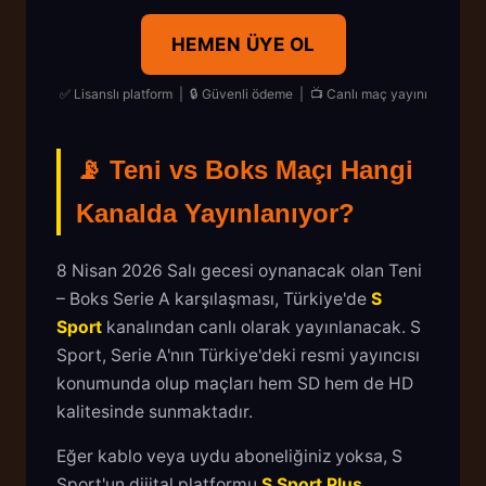
HEMEN ÜYE OL
✅ Lisanslı platform | 🔒 Güvenli ödeme | 📺 Canlı maç yayını
📡 Teni vs Boks Maçı Hangi
Kanalda Yayınlanıyor?
8 Nisan 2026 Salı gecesi oynanacak olan Teni
– Boks Serie A karşılaşması, Türkiye'de
S
Sport
kanalından canlı olarak yayınlanacak. S
Sport, Serie A'nın Türkiye'deki resmi yayıncısı
konumunda olup maçları hem SD hem de HD
kalitesinde sunmaktadır.
Eğer kablo veya uydu aboneliğiniz yoksa, S
Sport'un dijital platformu
S Sport Plus