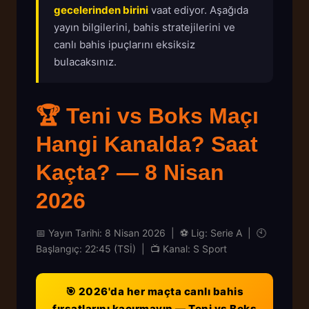
gecelerinden birini
vaat ediyor. Aşağıda
yayın bilgilerini, bahis stratejilerini ve
canlı bahis ipuçlarını eksiksiz
bulacaksınız.
🏆 Teni vs Boks Maçı
Hangi Kanalda? Saat
Kaçta? — 8 Nisan
2026
📅 Yayın Tarihi: 8 Nisan 2026 | ⚽ Lig: Serie A | 🕙
Başlangıç: 22:45 (TSİ) | 📺 Kanal: S Sport
🎯 2026'da her maçta canlı bahis
fırsatlarını kaçırmayın — Teni vs Boks