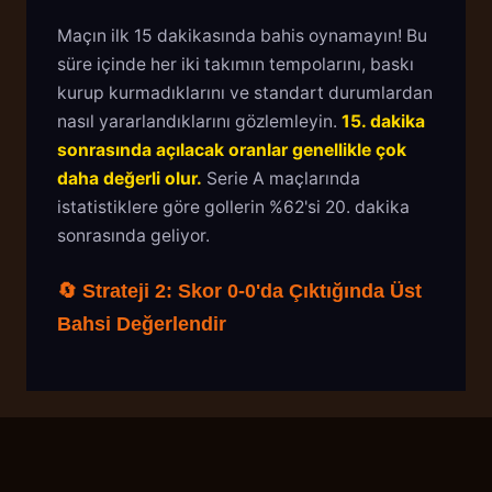
Maçın ilk 15 dakikasında bahis oynamayın! Bu
süre içinde her iki takımın tempolarını, baskı
kurup kurmadıklarını ve standart durumlardan
nasıl yararlandıklarını gözlemleyin.
15. dakika
sonrasında açılacak oranlar genellikle çok
daha değerli olur.
Serie A maçlarında
istatistiklere göre gollerin %62'si 20. dakika
sonrasında geliyor.
🔄 Strateji 2: Skor 0-0'da Çıktığında Üst
Bahsi Değerlendir