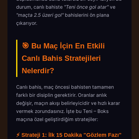
durum, canlı bahiste
"Teni önce gol atar"
ve
"maçta 2.5 üzeri gol"
bahislerini ön plana
çıkarıyor.
🎯 Bu Maç İçin En Etkili
Canlı Bahis Stratejileri
Nelerdir?
Canlı bahis, maç öncesi bahisten tamamen
farklı bir disiplin gerektirir. Oranlar anlık
değişir, maçın akışı belirleyicidir ve hızlı karar
vermek zorundasınız. İşte bu Teni – Boks
maçına özel geliştirdiğim stratejiler:
⚡ Strateji 1: İlk 15 Dakika "Gözlem Fazı"